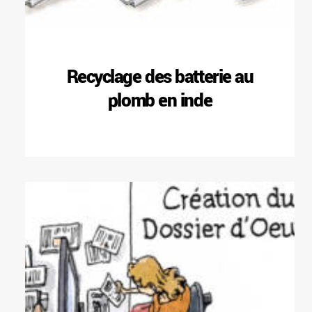
Recyclage des batterie au
plomb en inde