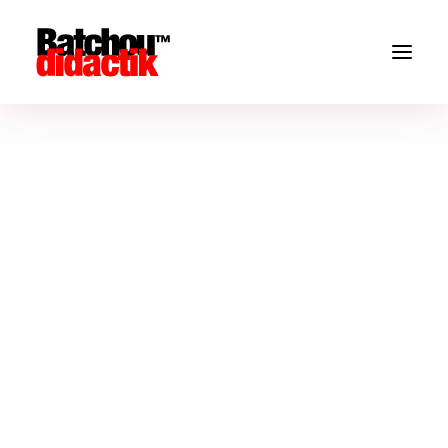
Portfolio Lateral Boxed
Enjoy the lateral thumb layout with fully customisable
design.