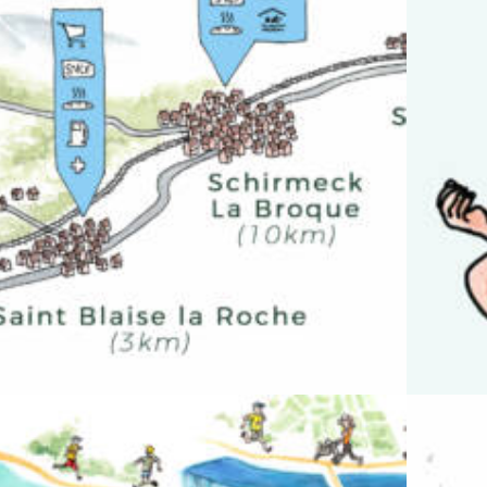
ration
,
Muséographie
Illustration
,