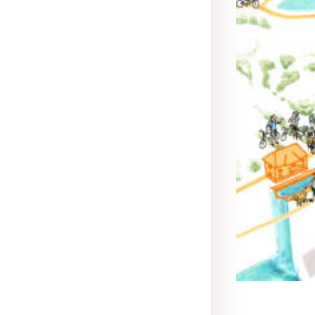
Illustration
,
Muséog