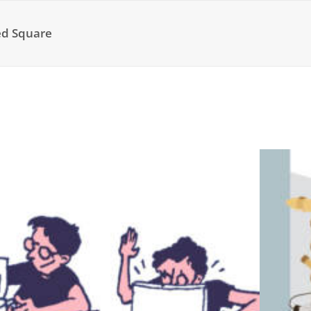
ed Square
phie
Illustration