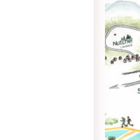
Cartograhie
,
Illust