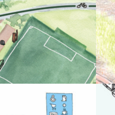
ration
Cartograhie
,