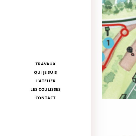
TRAVAUX
QUI JE SUIS
L’ATELIER
LES COULISSES
CONTACT
Cartograhie
,
Illust