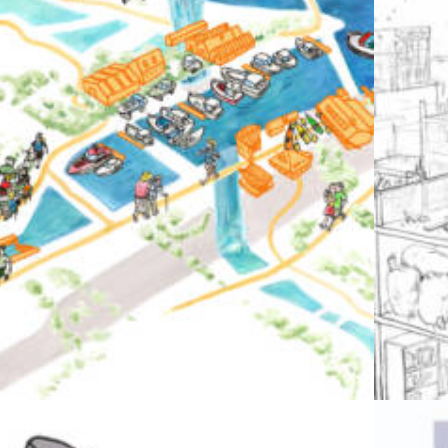
raphie
Illustration
,